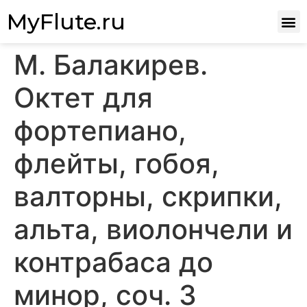
MyFlute.ru
М. Балакирев.
Октет для
фортепиано,
флейты, гобоя,
валторны, скрипки,
альта, виолончели и
контрабаса до
минор, соч. 3