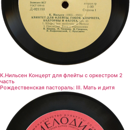
К.Нильсен Концерт для флейты с оркестром 2
часть
Рождественская пастораль: III. Мать и дитя