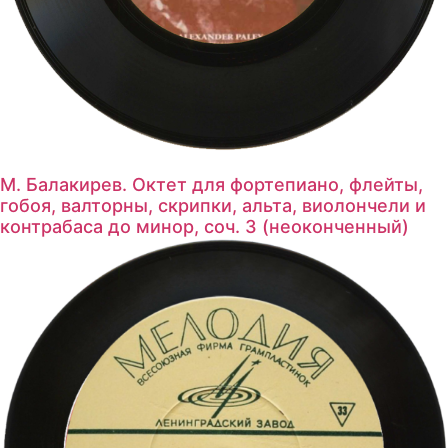
М. Балакирев. Октет для фортепиано, флейты,
гобоя, валторны, скрипки, альта, виолончели и
контрабаса до минор, соч. 3 (неоконченный)